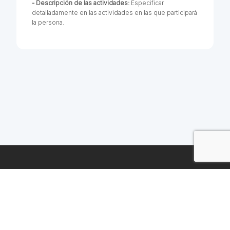
- Descripción de las actividades:
Especificar
detalladamente en las actividades en las que participará
la persona.
Una solución legal para cada etapa de tu negocio.
Al crear una cuenta aceptas el
Aviso de privacidad
y los
Términos