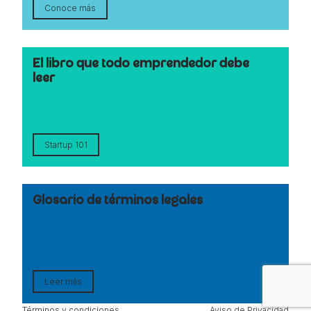
Conoce más
El libro que todo emprendedor debe
leer
Startup 101
Glosario de términos legales
Leer más
Términos y condiciones
Aviso de Privacidad