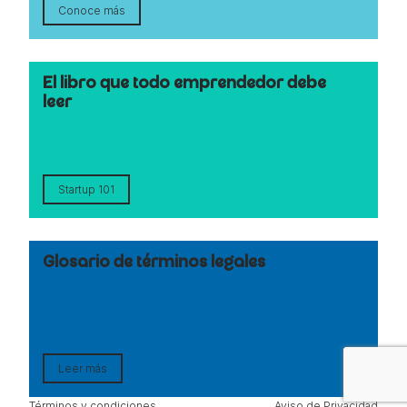
Conoce más
El libro que todo emprendedor debe
leer
Startup 101
Glosario de términos legales
Leer más
Términos y condiciones
Aviso de Privacidad